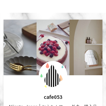
cafe053