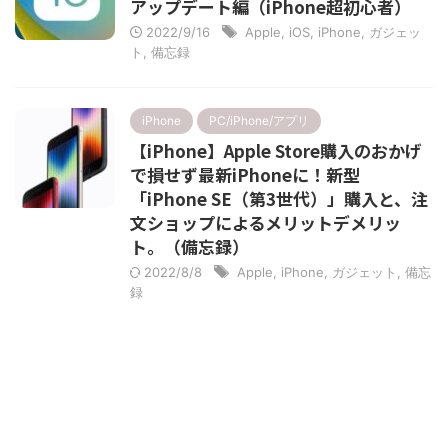
アップデート編（iPhone超初心者）
2022/9/16
Apple
,
iOS
,
iPhone
,
ガジェッ
ト
,
備忘録
iPhone
PC/iPhone/アプリ
【iPhone】Apple Store購入のおかげ
で損せず最新iPhoneに！新型
「iPhone SE（第3世代）」購入と、注
文ショップによるメリットデメリッ
ト。（備忘録）
2022/8/8
Apple
,
iPhone
,
ガジェット
,
備忘
録