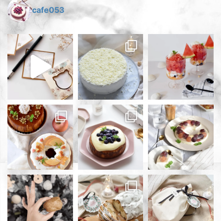
cafe053