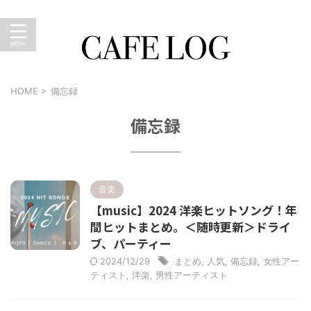
暮らしのキロク。おうちカフェ、外食、育児、ショッピン
グなど…のブログ
HOME
>
備忘録
備忘録
音楽
【music】2024 洋楽ヒットソング！年
間ヒットまとめ。＜随時更新＞ドライ
ブ、パーティー
2024/12/29
まとめ
,
人気
,
備忘録
,
女性アー
ティスト
,
洋楽
,
男性アーティスト