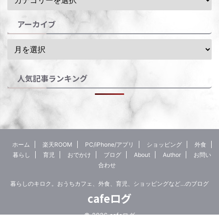
アーカイブ
人気記事ランキング
ホーム
楽天ROOM
PC/iPhone/アプリ
ショッピング
外食
暮らし
育児
おでかけ
ブログ
About
Author
お問い
合わせ
暮らしのキロク。おうちカフェ、外食、育児、ショッピングなど…のブログ
cafeログ
© 2026 cafeログ