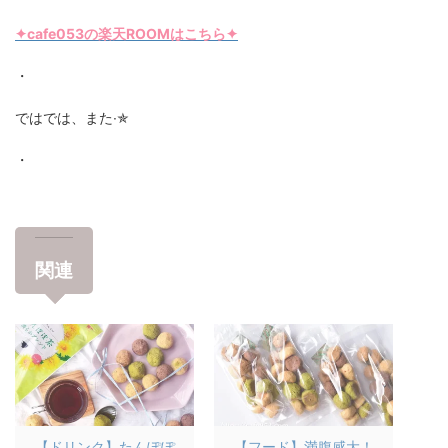
✦cafe053の楽天ROOMはこちら✦
・
ではでは、また∙✯
・
関連
【ドリンク】たんぽぽ
【フード】満腹感大！