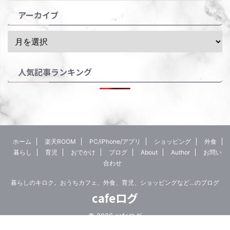
アーカイブ
人気記事ランキング
ホーム
楽天ROOM
PC/iPhone/アプリ
ショッピング
外食
暮らし
育児
おでかけ
ブログ
About
Author
お問い
合わせ
暮らしのキロク。おうちカフェ、外食、育児、ショッピングなど…のブログ
cafeログ
© 2026 cafeログ