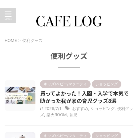
暮らしのキロク。おうちカフェ、外食、育児、ショッピン
グなど…のブログ
HOME
>
便利グッズ
便利グッズ
キッズ/ベビー/マタニティ
ショッピング
買ってよかった！入園・入学で本気で
助かった我が家の育児グッズ8選
2026/7/1
おすすめ
,
ショッピング
,
便利グッ
ズ
,
楽天ROOM
,
育児
キッズ/ベビー/マタニティ
ショッピング