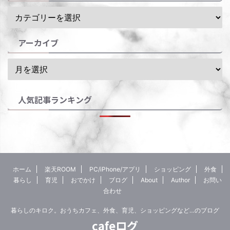
アーカイブ
人気記事ランキング
ホーム
楽天ROOM
PC/iPhone/アプリ
ショッピング
外食
暮らし
育児
おでかけ
ブログ
About
Author
お問い
合わせ
暮らしのキロク。おうちカフェ、外食、育児、ショッピングなど…のブログ
cafeログ