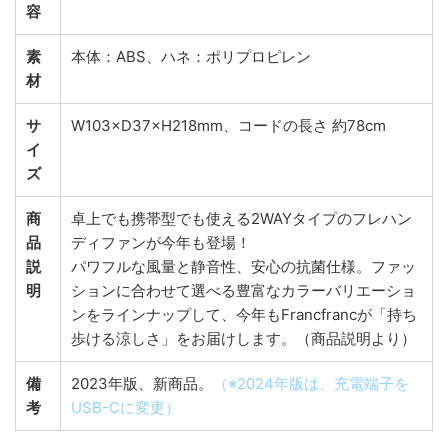
容
素
本体：ABS、ハネ：ポリプロピレン
材
サ
W103×D37×H218mm、コードの長さ 約78cm
イ
ズ
商
卓上でも携帯型でも使える2WAYタイプのフレハン
品
ディファンが今年も登場！
説
パワフルな風量と静音性、安心の抗菌仕様。ファッ
明
ションに合わせて選べる豊富なカラーバリエーショ
ンをラインナップして、今年もFrancfrancが「持ち
歩ける涼しさ」をお届けします。（商品説明より）
備
2023年版、新商品。
（※2024年版は、充電端子を
考
USB-Cに変更）