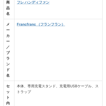
商
フレ ハンディファン
品
名
メ
Francfranc （フランフラン）
ー
カ
ー
／
ブ
ラ
ン
ド
名
セ
本体、専用充電スタンド、充電用USBケーブル、ス
ッ
トラップ
ト
内