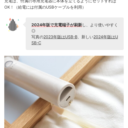
充電は、付属の専用充電器に本体を立てるようにセットすれば
OK！（給電には付属のUSBケーブルを利用）
2024年版で充電端子が刷新
し、より使いやすく
◎
写真の
2023年版はUSB-B
、新しい
2024年版はU
SB-C