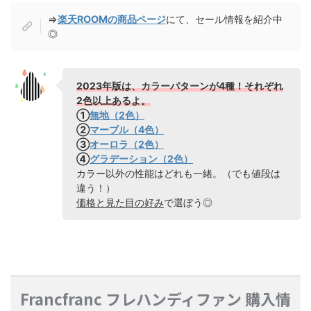
⇒
楽天ROOMの商品ページ
にて、セール情報を紹介中
◎
2023年版は、カラーパターンが4種！それぞれ
2色以上あるよ。
①
無地（2色）
②
マーブル（4色）
③
オーロラ（2色）
④
グラデーション（2色）
カラー以外の性能はどれも一緒。（でも値段は
違う！）
価格と見た目の好み
で選ぼう◎
Francfranc フレハンディファン 購入情