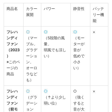
商品名
カラー
パワー
静音性
バッテ
展開
リー機
能
フレハ
◎
◎
◎
×
ンディ
（マー
（5段階の風
（モー
ファン
ブル、
量、
ターが
（2023
グラデ
弱風でも涼し
音が
）
ーショ
い）
低めで
※このペ
ン、
小さ
ージの
オーロ
い）
商品
ラなど
も）
フレハ
◎
◎
○
×
ンディ
（グラ
（↑より少し
（強く
ファン
デーシ
弱い位）
すると
（前モ
ョン
音が大