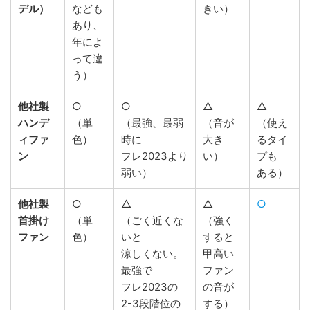
デル）
なども
きい）
あり、
年によ
って違
う）
他社製
○
○
△
△
ハンデ
（単
（最強、最弱
（音が
（使え
ィファ
色）
時に
大き
るタイ
ン
フレ2023より
い）
プも
弱い）
ある）
他社製
○
△
△
○
首掛け
（単
（ごく近くな
（強く
ファン
色）
いと
すると
涼しくない。
甲高い
最強で
ファン
フレ2023の
の音が
2-3段階位の
する）