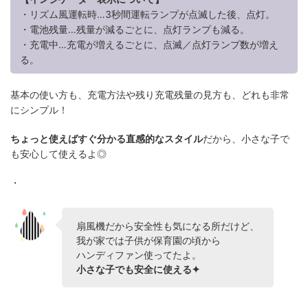
・リズム風運転時…3秒間運転ランプが点滅した後、点灯。
・電池残量…残量が減るごとに、点灯ランプも減る。
・充電中…充電が増えるごとに、点滅／点灯ランプ数が増え
る。
基本の使い方も、充電方法や残り充電残量の見方も、どれも非常
にシンプル！
ちょっと使えばすぐ分かる直感的なスタイル
だから、小さな子で
も安心して使えるよ◎
・
扇風機だから安全性も気になる所だけど、
我が家では子供が保育園の頃から
ハンディファン使ってたよ。
小さな子でも安全に使える✦