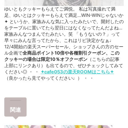
ゆいともクッキーもらえてご満悦。 私は写真撮れて満
足、ゆいとはクッキーもらえて満足…WIN-WINじゃないか
✦ というか、家族みんな気に入ったみたいで、開封したの
をテーブルに置いてたら翌日にはなくなってたんだよね…
家族みんなつまんでたみたい。笑 「もうないの？」って
早々にみんな言ってたから、これはリピ決定かなぁ♩
12/4開始の楽天スーパーセール、ショップさんの方のセー
ル企画で
全商品ポイント10倍や各種割引クーポン、この
クッキーの場合は限定10％オフクーポン
（こちらの記事
上部にリンクあり）も出てるので、ぜひチェックしてみて
ください◎
・
・
✦cafe053の楽天ROOMはこちら✦
（良かったら見てやってください♩）
・ ・
関連