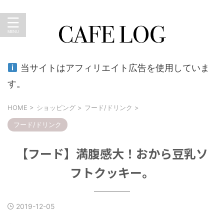
暮らしのキロク。おうちカフェ、外食、育児、ショッピン
グなど…のブログ
当サイトはアフィリエイト広告を使用していま
す。
HOME
>
ショッピング
>
フード/ドリンク
>
フード/ドリンク
【フード】満腹感大！おから豆乳ソ
フトクッキー。
2019-12-05