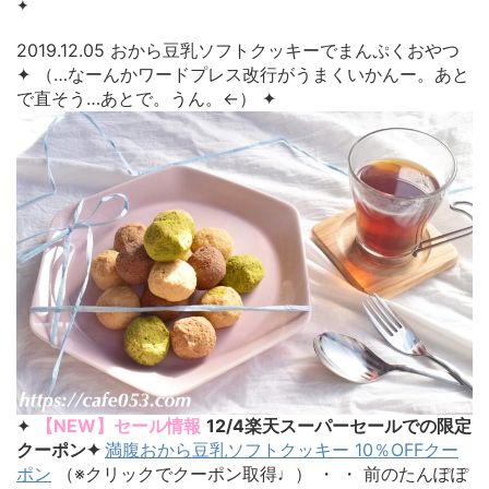
✦
2019.12.05 おから豆乳ソフトクッキーでまんぷくおやつ
✦ （…なーんかワードプレス改行がうまくいかんー。あと
で直そう…あとで。うん。←） ✦
✦
【NEW】セール情報
12/4楽天スーパーセールでの限定
クーポン✦
満腹おから豆乳ソフトクッキー 10％OFFクー
ポン
（※クリックでクーポン取得♩） ・ ・ 前のたんぽぽ