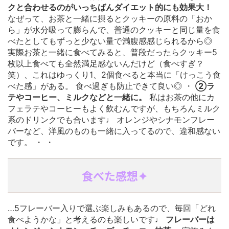
クと合わせるのがいっちばんダイエット的にも効果大！
なぜって、お茶と一緒に摂るとクッキーの原料の「おか
ら」が水分吸って膨らんで、普通のクッキーと同じ量を食
べたとしてもずっと少ない量で満腹感感じられるから◎
実際お茶と一緒に食べてみると、普段だったらクッキー5
枚以上食べても全然満足感ないんだけど（食べすぎ？
笑）、これはゆっくり1、2個食べると本当に「けっこう食
べた感」がある。 食べ過ぎも防止できて良い◎ ・
②ラ
テやコーヒー、ミルクなどと一緒に。
私はお茶の他にカ
フェラテやコーヒーもよく飲むんですが、もちろんミルク
系のドリンクでも合います♩ オレンジやシナモンフレー
バーなど、洋風のものも一緒に入ってるので、違和感ない
です。
・
・
食べた感想✦
…5フレーバー入りで選ぶ楽しみもあるので、毎回「どれ
食べようかな」と考えるのも楽しいです♩
フレーバーは