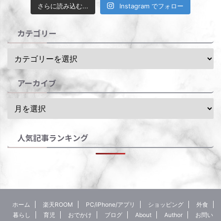
さらに読み込む...
Instagram でフォロー
カテゴリー
アーカイブ
人気記事ランキング
ホーム
楽天ROOM
PC/iPhone/アプリ
ショッピング
外食
暮らし
育児
おでかけ
ブログ
About
Author
お問い