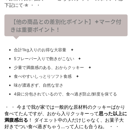
下記にて∙✯
・
・
【他の商品との差別化ポイント】✦マーク付
きは重要ポイント！
合計1kg入りのお得な大容量 ✦
5フレーバー入りで飽きがこない ✦
少量で満腹感のある、おからクッキー ✦
食べやすいしっとりソフト食感 ✦
味が濃過ぎず、自然な甘さ
4袋に分包されているので、食べ過ぎ防止/鮮度を保てる
・
・
今まで我が家では一般的な原材料のクッキーばかり
食べてたんですが、おから入りクッキーって
思った以上に
満腹感出る
！
ダイエット中の人だけじゃなく、お菓子大
好きでつい食べ過ぎちゃう…って人にも合うね。 ・
・